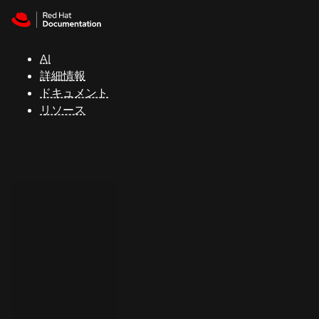
Skip to navigation
Skip to content
サ
ポ
ー
AI
ト
詳細情報
ドキュメント
リソース
コ
ン
ソ
ー
ル
開
発
者
ト
ラ