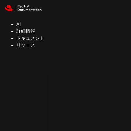
Skip to navigation
Skip to content
サ
ポ
ー
AI
ト
詳細情報
ドキュメント
リソース
コ
ン
ソ
ー
ル
開
発
者
ト
ラ