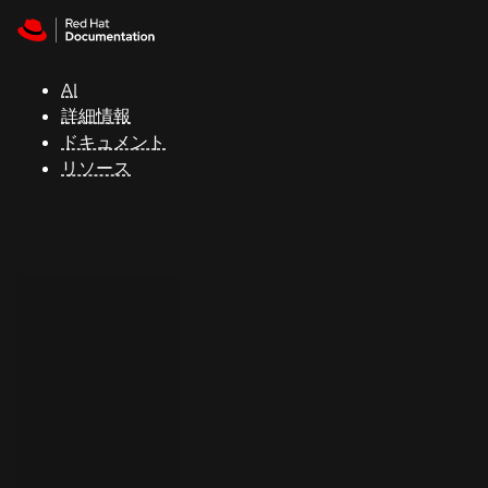
Skip to navigation
Skip to content
サ
ポ
ー
AI
ト
詳細情報
ドキュメント
リソース
コ
ン
ソ
ー
ル
開
発
者
ト
ラ