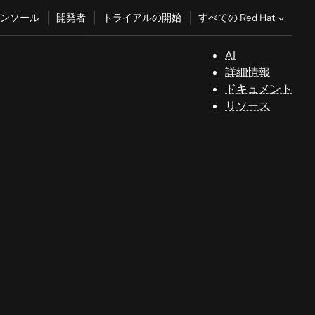
すべての Red Hat
ンソール
開発者
トライアルの開始
AI
サ
詳細情報
ポ
ドキュメント
ー
リソース
ト
コ
ン
ソ
ー
ル
開
発
者