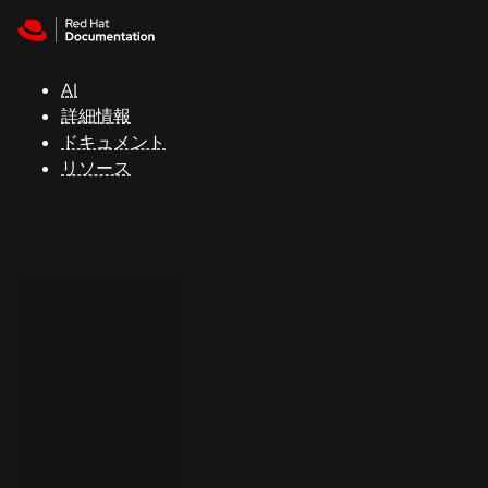
Skip to navigation
Skip to content
サ
ポ
ー
AI
ト
詳細情報
ドキュメント
リソース
コ
ン
ソ
ー
ル
開
発
者
ト
ラ