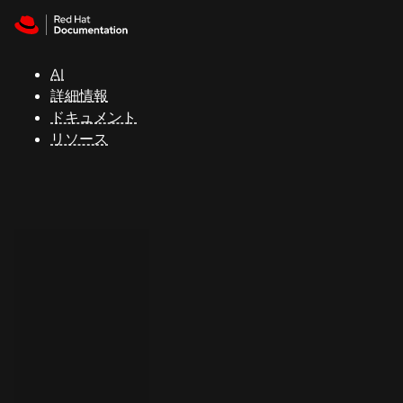
Skip to navigation
Skip to content
サ
ポ
ー
AI
ト
詳細情報
ドキュメント
リソース
コ
ン
ソ
ー
ル
開
発
者
ト
ラ