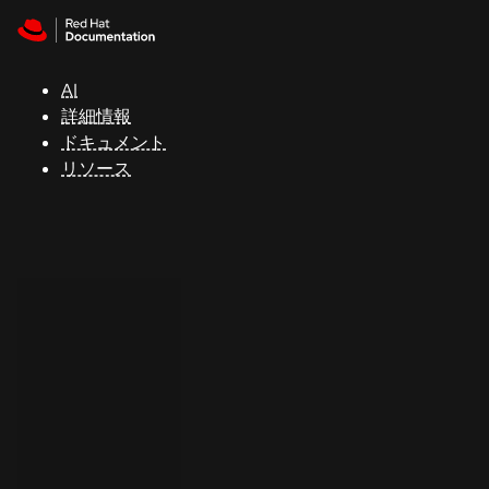
Skip to navigation
Skip to content
サ
ポ
ー
AI
ト
詳細情報
ドキュメント
リソース
コ
ン
ソ
ー
ル
開
発
者
ト
ラ