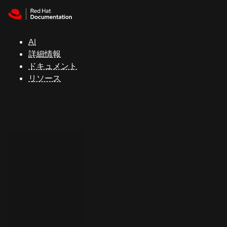
Skip to navigation
Skip to content
サ
ポ
ー
AI
ト
詳細情報
ドキュメント
リソース
コ
ン
ソ
ー
ル
開
発
者
ト
ラ