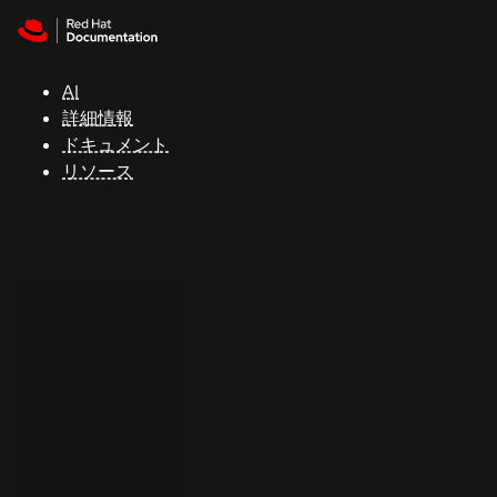
Skip to navigation
Skip to content
サ
ポ
ー
AI
ト
詳細情報
ドキュメント
リソース
コ
ン
ソ
ー
ル
開
発
者
ト
ラ