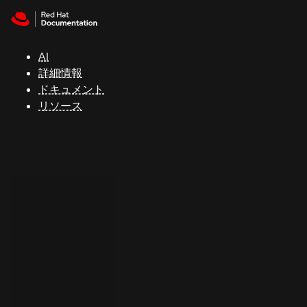
Skip to navigation
Skip to content
サ
ポ
ー
AI
ト
詳細情報
ドキュメント
リソース
コ
ン
ソ
ー
ル
開
発
者
ト
ラ