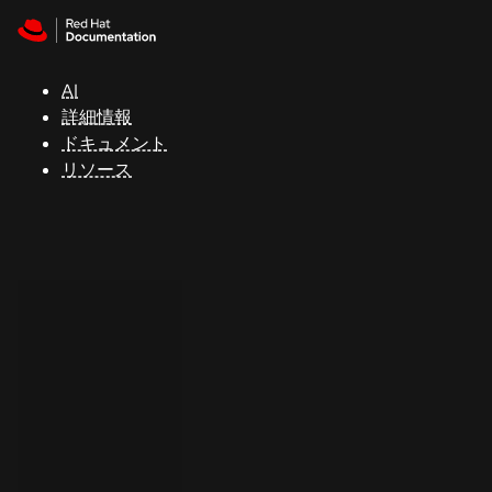
Skip to navigation
Skip to content
サ
ポ
ー
AI
ト
詳細情報
ドキュメント
リソース
コ
ン
ソ
ー
ル
開
発
者
ト
ラ