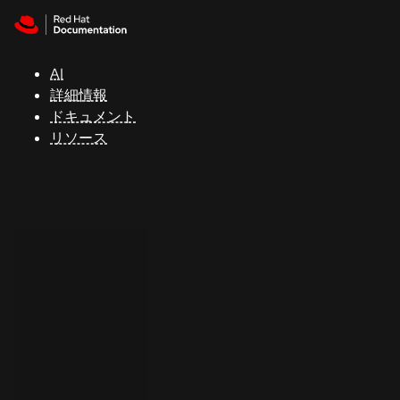
Skip to navigation
Skip to content
サ
ポ
ー
AI
ト
詳細情報
ドキュメント
リソース
コ
ン
ソ
ー
ル
開
発
者
ト
ラ