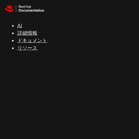
Skip to navigation
Skip to content
サ
ポ
ー
AI
ト
詳細情報
ドキュメント
リソース
コ
ン
ソ
ー
ル
開
発
者
ト
ラ