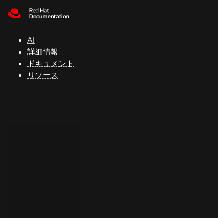
Skip to navigation
Skip to content
サ
ポ
ー
AI
ト
詳細情報
ドキュメント
リソース
コ
ン
ソ
ー
ル
開
発
者
ト
ラ