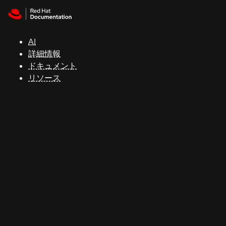
Skip to navigation
Skip to content
サ
ポ
ー
AI
ト
詳細情報
ドキュメント
リソース
コ
ン
ソ
ー
ル
開
発
者
ト
ラ