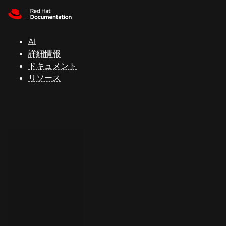
Skip to navigation
Skip to content
サ
ポ
ー
AI
ト
詳細情報
ドキュメント
リソース
コ
ン
ソ
ー
ル
開
発
者
ト
ラ