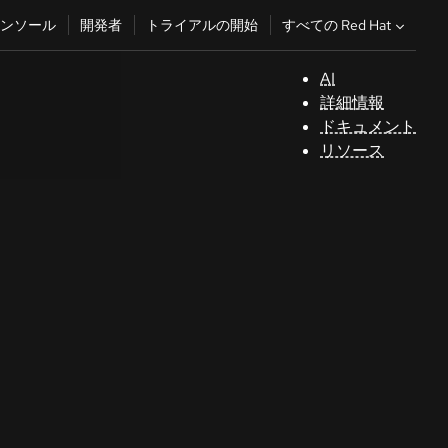
すべての Red Hat
ンソール
開発者
トライアルの開始
AI
サ
詳細情報
ポ
ドキュメント
ー
リソース
ト
コ
ン
ソ
ー
ル
開
発
者