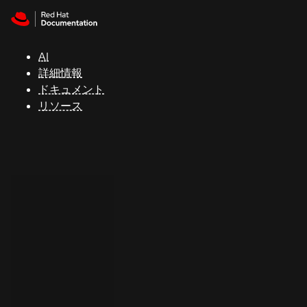
Skip to navigation
Skip to content
サ
ポ
ー
AI
ト
詳細情報
ドキュメント
リソース
コ
ン
ソ
ー
ル
開
発
者
ト
ラ