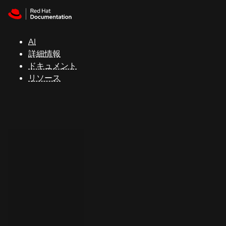
Skip to navigation
Skip to content
サ
ポ
ー
AI
ト
詳細情報
ドキュメント
リソース
コ
ン
ソ
ー
ル
開
発
者
ト
ラ