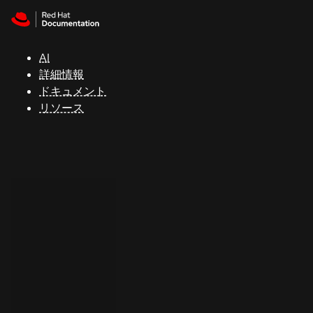
Skip to navigation
Skip to content
サ
ポ
ー
AI
ト
詳細情報
ドキュメント
リソース
コ
ン
ソ
ー
ル
開
発
者
ト
ラ