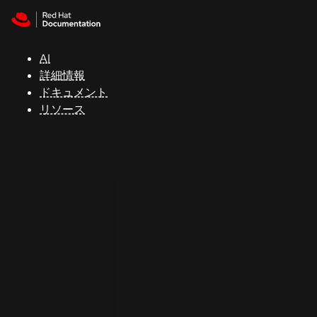
Skip to navigation
Skip to content
サ
ポ
ー
AI
ト
詳細情報
ドキュメント
リソース
コ
ン
ソ
ー
ル
開
発
者
ト
ラ