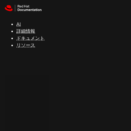
Skip to navigation
Skip to content
サ
ポ
ー
AI
ト
詳細情報
ドキュメント
リソース
コ
ン
ソ
ー
ル
開
発
者
ト
ラ