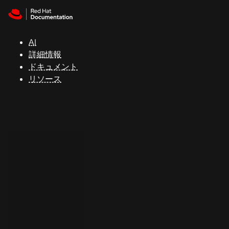
Skip to navigation
Skip to content
サ
ポ
ー
AI
ト
詳細情報
ドキュメント
リソース
コ
ン
ソ
ー
ル
開
発
者
ト
ラ