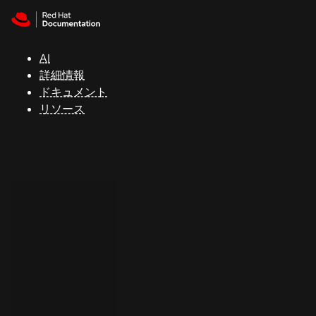
Skip to navigation
Skip to content
サ
ポ
ー
AI
ト
詳細情報
ドキュメント
リソース
コ
ン
ソ
ー
ル
開
発
者
ト
ラ