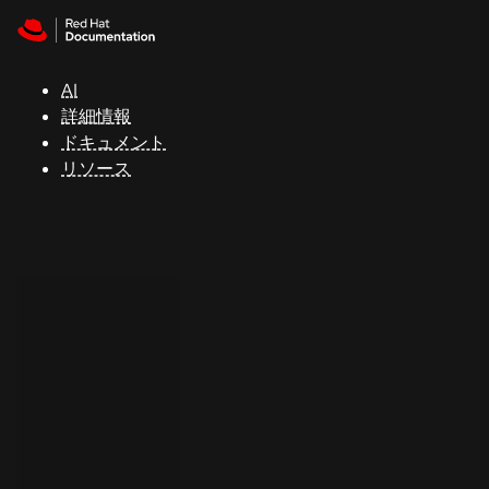
Skip to navigation
Skip to content
サ
ポ
ー
AI
ト
詳細情報
ドキュメント
リソース
コ
ン
ソ
ー
ル
開
発
者
ト
ラ