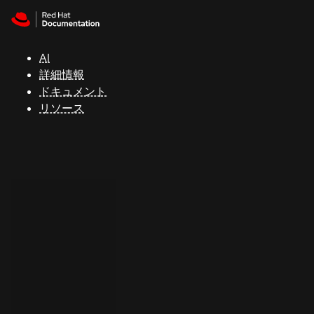
Skip to navigation
Skip to content
サ
ポ
ー
AI
ト
詳細情報
ドキュメント
リソース
コ
ン
ソ
ー
ル
開
発
者
ト
ラ