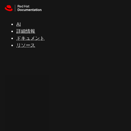
Skip to navigation
Skip to content
サ
ポ
ー
AI
ト
詳細情報
ドキュメント
リソース
コ
ン
ソ
ー
ル
開
発
者
ト
ラ