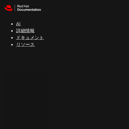
Skip to navigation
Skip to content
サ
ポ
ー
AI
ト
詳細情報
ドキュメント
リソース
コ
ン
ソ
ー
ル
開
発
者
ト
ラ