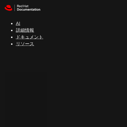
Skip to navigation
Skip to content
サ
ポ
ー
AI
ト
詳細情報
ドキュメント
リソース
コ
ン
ソ
ー
ル
開
発
者
ト
ラ