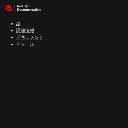
Skip to navigation
Skip to content
サ
ポ
ー
AI
ト
詳細情報
ドキュメント
リソース
コ
ン
ソ
ー
ル
開
発
者
ト
ラ