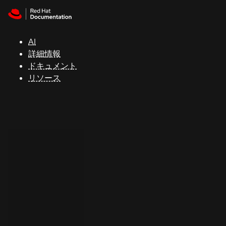
Skip to navigation
Skip to content
サ
ポ
ー
AI
ト
詳細情報
ドキュメント
リソース
コ
ン
ソ
ー
ル
開
発
者
ト
ラ