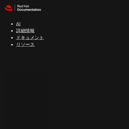
Skip to navigation
Skip to content
サ
ポ
ー
AI
ト
詳細情報
ドキュメント
リソース
コ
ン
ソ
ー
ル
開
発
者
ト
ラ