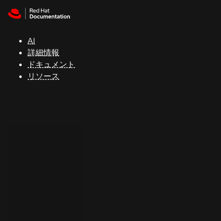
Skip to navigation
Skip to content
サ
ポ
ー
AI
ト
詳細情報
ドキュメント
リソース
コ
ン
ソ
ー
ル
開
発
者
ト
ラ