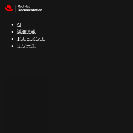
Skip to navigation
Skip to content
サ
ポ
ー
AI
ト
詳細情報
ドキュメント
リソース
コ
ン
ソ
ー
ル
開
発
者
ト
ラ