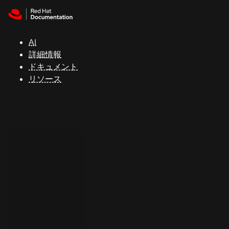
Skip to navigation
Skip to content
サ
ポ
ー
AI
ト
詳細情報
ドキュメント
リソース
コ
ン
ソ
ー
ル
開
発
者
ト
ラ