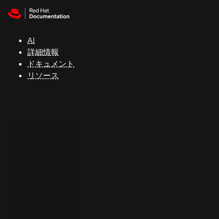
Skip to navigation
Skip to content
サ
ポ
ー
AI
ト
詳細情報
ドキュメント
リソース
コ
ン
ソ
ー
ル
開
発
者
ト
ラ