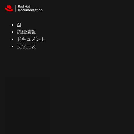
Skip to navigation
Skip to content
サ
ポ
ー
AI
ト
詳細情報
ドキュメント
リソース
コ
ン
ソ
ー
ル
開
発
者
ト
ラ