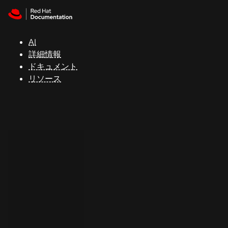
Skip to navigation
Skip to content
サ
ポ
ー
AI
ト
詳細情報
ドキュメント
リソース
コ
ン
ソ
ー
ル
開
発
者
ト
ラ