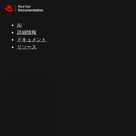
Skip to navigation
Skip to content
サ
ポ
ー
AI
ト
詳細情報
ドキュメント
リソース
コ
ン
ソ
ー
ル
開
発
者
ト
ラ