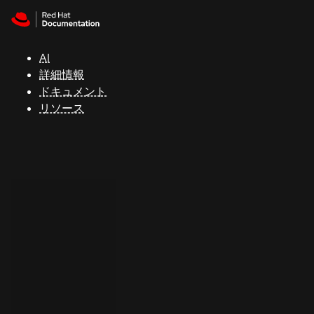
Skip to navigation
Skip to content
サ
ポ
ー
AI
ト
詳細情報
ドキュメント
リソース
コ
ン
ソ
ー
ル
開
発
者
ト
ラ