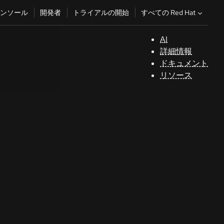
すべての Red Hat
ンソール
開発者
トライアルの開始
AI
サ
詳細情報
ポ
ドキュメント
ー
リソース
ト
コ
ン
ソ
ー
ル
開
発
者