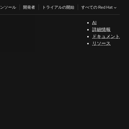
すべての Red Hat
ンソール
開発者
トライアルの開始
AI
サ
詳細情報
ポ
ドキュメント
ー
リソース
ト
コ
ン
ソ
ー
ル
開
発
者