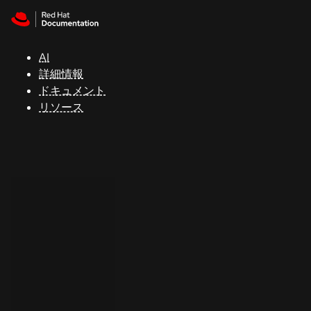
Skip to navigation
Skip to content
サ
ポ
ー
AI
ト
詳細情報
ドキュメント
リソース
コ
ン
ソ
ー
ル
開
発
者
ト
ラ