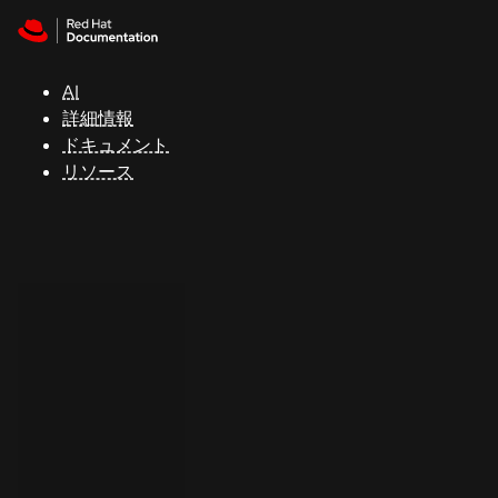
Skip to navigation
Skip to content
サ
ポ
ー
AI
ト
詳細情報
ドキュメント
リソース
コ
ン
ソ
ー
ル
開
発
者
ト
ラ