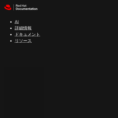
Skip to navigation
Skip to content
サ
ポ
ー
AI
ト
詳細情報
ドキュメント
リソース
コ
ン
ソ
ー
ル
開
発
者
ト
ラ