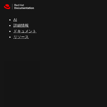
Skip to navigation
Skip to content
サ
ポ
ー
AI
ト
詳細情報
ドキュメント
リソース
コ
ン
ソ
ー
ル
開
発
者
ト
ラ