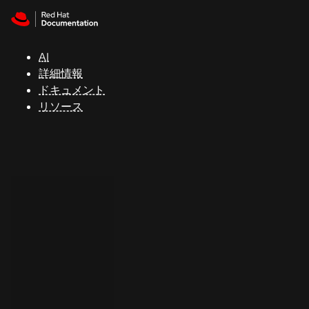
Skip to navigation
Skip to content
サ
ポ
ー
AI
ト
詳細情報
ドキュメント
リソース
コ
ン
ソ
ー
ル
開
発
者
ト
ラ