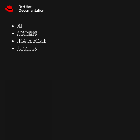
Skip to navigation
Skip to content
サ
ポ
ー
AI
ト
詳細情報
ドキュメント
リソース
コ
ン
ソ
ー
ル
開
発
者
ト
ラ