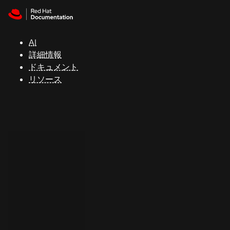
Skip to navigation
Skip to content
サ
ポ
ー
AI
ト
詳細情報
ドキュメント
リソース
コ
ン
ソ
ー
ル
開
発
者
ト
ラ