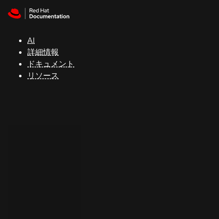
Skip to navigation
Skip to content
サ
ポ
ー
AI
ト
詳細情報
ドキュメント
リソース
コ
ン
ソ
ー
ル
開
発
者
ト
ラ